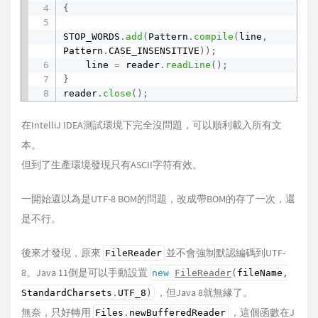
{
STOP_WORDS
.
add
(
Pattern
.
compile
(
line
,
Pattern
.
CASE_INSENSITIVE
)
)
;
    line 
=
 reader
.
readLine
(
)
;
}
reader
.
close
(
)
;
在IntelliJ IDEA測試環境下完全沒問題，可以順利載入所有文
本。
但到了生產環境發現只有ASCII字符有效。
一開始還以為是UTF-8 BOM的問題，改成帶BOM的存了一次，還
是不行。
後來才發現，原來
並不會強制默認編碼到UTF-
FileReader
8。Java 11倒是可以手動設置
new
FileReader
(
fileName
,
，但Java 8就無緣了。
StandardCharsets
.
UTF_8
)
無奈，只好轉用
，這個函數在J
Files
.
newBufferedReader