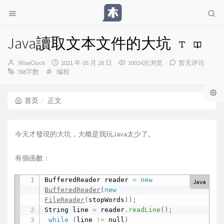
Java讀取文本文件的大坑
博
发
WiseClock
2021 年 05 月 28 日
10024次浏览
暂无评论
主：
分
布
788字数
编程
类：
时
间：
首页
正文
今天才發現的大坑，大概是我玩Java太少了。
有個函數：
BufferedReader reader 
=
new
Java
BufferedReader
(
new
FileReader
(
stopWords
)
)
;
String line 
=
 reader
.
readLine
(
)
;
while
(
line 
!=
 null
)