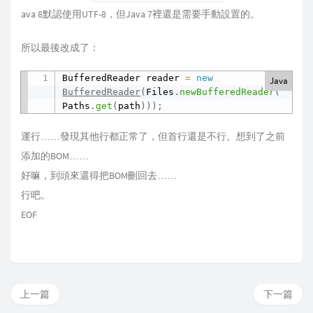
ava 8默認使用UTF-8，但Java 7裡還是需要手動設置的。
所以最後改成了：
BufferedReader reader 
=
new
Java
BufferedReader
(
Files
.
newBufferedReader
(
Paths
.
get
(
path
)
)
)
;
運行……發現其他行都正常了，但首行還是不行。想到了之前
添加的BOM……
好嘛，到頭來還得把BOM刪回去……
行吧。
EOF
上一篇
下一篇